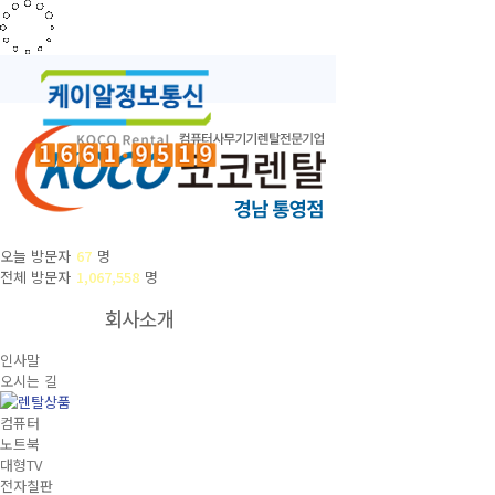
오늘 방문자
67
명
전체 방문자
1,067,558
명
인사말
오시는 길
컴퓨터
노트북
대형TV
전자칠판