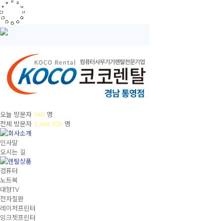
오늘 방문자
560
명
전체 방문자
1,066,926
명
인사말
오시는 길
컴퓨터
노트북
대형TV
전자칠판
레이저프린터
잉크젯프린터