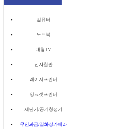
컴퓨터
노트북
대형TV
전자칠판
레이저프린터
잉크젯프린터
세단기/공기청정기
무인과금/열화상카메라