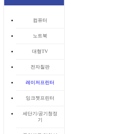
컴퓨터
노트북
대형TV
전자칠판
레이저프린터
잉크젯프린터
세단기/공기청정
기